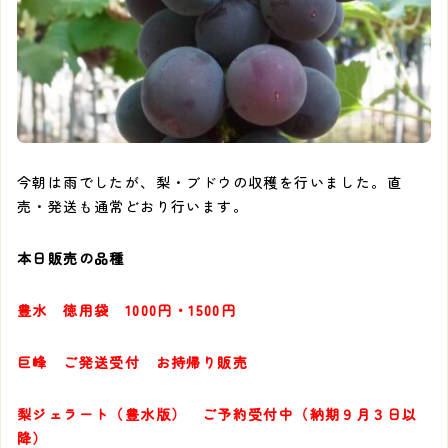
今朝は雨でしたが、梨・ブドウの収穫を行いました。直
売・発送も通常どおり行います。
本日販売の品種
豊水 徳用袋 1000円・1500円
巨峰 ご発送受付 お持帰り販売
梨ジェラート（豊水版） ご予約受付中（納期９月３日以
降）