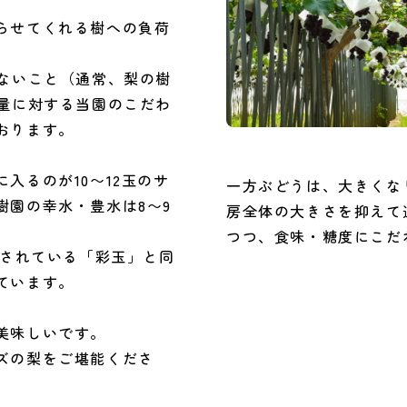
らせてくれる樹への負荷
くないこと（通常、梨の樹
果量に対する当園のこだわ
おります。
入るのが10〜12玉のサ
一方ぶどうは、大きくな
樹園の幸水・豊水は8〜9
房全体の大きさを抑えて
つつ、食味・糖度にこだ
とされている「彩玉」と同
ています。
美味しいです。
ズの梨をご堪能くださ