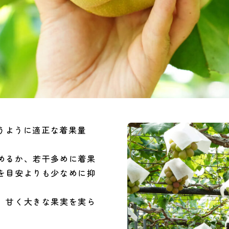
いうように適正な着果量
。
めるか、若干多めに着果
を目安よりも少なめに抑
、甘く大きな果実を実ら