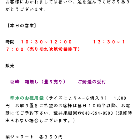
お客様におかれましては暑い中、足を運んでくださりあり
がとうございます。
【本日の営業】
時間
１０：３０～１２：００
１３：３０～１
７：００（売り切れ次第営業終了）
販売
巨峰 箱無し（量り売り） ご発送の受付
幸水のお徳用袋
（サイズにより４~６個入り） 1,000
円 お取り置きご希望のお客様は当日１０時半以降、お電
話にてご予約下さい。荒井果樹園☎048-594-8503（混雑時
出られない場合もございます。）
梨ジェラート 各３５０円