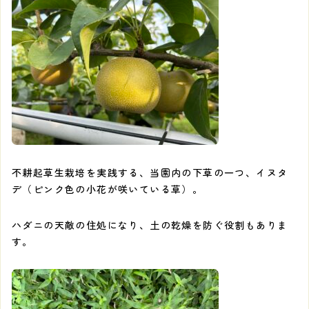
不耕起草生栽培を実践する、当園内の下草の一つ、イヌタ
デ（ピンク色の小花が咲いている草）。
ハダニの天敵の住処になり、土の乾燥を防ぐ役割もありま
す。