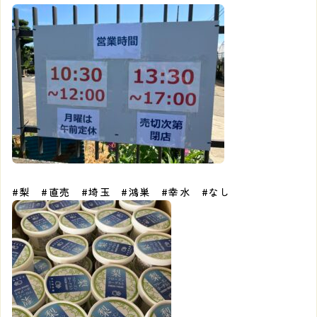
#梨 #直売 #埼玉 #鴻巣 #幸水 #なし