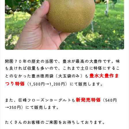
開園７０年の歴史の当園で、豊水が最高の大豊作です。味
も良ければ収量も多いので、これまで土日に特価にするこ
豊水大豊作ま
とのなかった豊水徳用袋（大玉袋のみ）も
つり特価
（1,500円→1,200円）にて販売します。
新発売特価
また、巨峰フローズンヨーグルトも
（540円
→350円）にて販売します。
たくさんのお客様のご来園をお待ちしております。