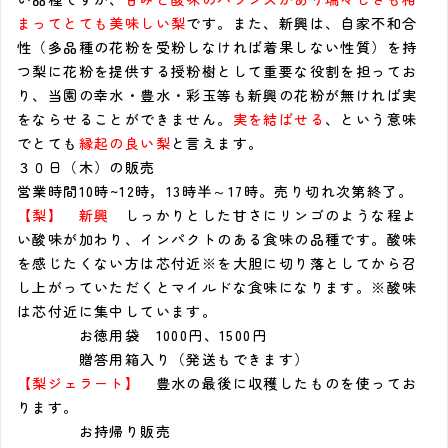
まってとても美味しい梨
です。また、新興は、自家不和合
性（多品種の花粉を受粉しなければ着果しない性質）を持
つ梨に花粉を提供する授粉樹として重要な役割を担ってお
り、当園の幸水・豊水・彩玉等も新興の花粉が無ければ実
をならせることができません。
実を結ばせる
、という意味
でとても
縁起の良い梨
と言えます。
３０日（木）の販売
営業時間10時~12時，13時半～17時。売り切れ次第終了。
【梨】 新興
しっかりとした甘さにリンゴのような程よ
い酸味が加わり、インパクトのある食味の品種です。酸味
を感じたくない方は芯付近※を大胆に切り落としてから召
し上がっていただくとマイルドな食味になります。※酸味
は芯付近に集中しています。
お徳用袋 1000円、1500円
贈答用箱入り（発送もできます）
【梨ジェラート】
豊水の最後に収穫したものを使ってお
ります。
お持帰り販売