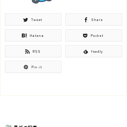
Tweet
Share
Hatena
Pocket
RSS
feedly
Pin it