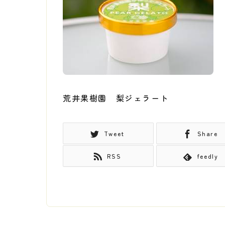
荒井果樹園 梨ジェラート
Tweet
Share
RSS
feedly